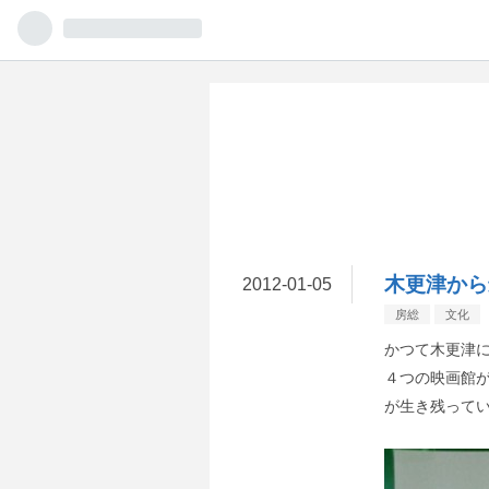
木更津から
2012
-
01
-
05
房総
文化
かつて木更津
４つの映画館
が生き残って