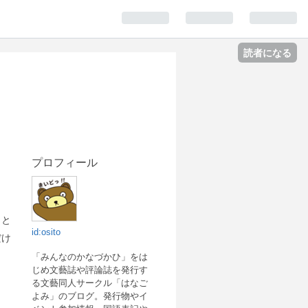
読者になる
プロフィール
」と
id:osito
だけ
「みんなのかなづかひ」をは
じめ文藝誌や評論誌を発行す
る文藝同人サークル「はなご
よみ」のブログ。発行物やイ