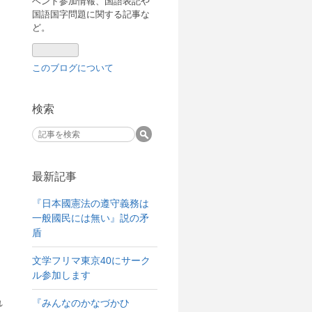
ベント参加情報、国語表記や
国語国字問題に関する記事な
ど。
このブログについて
検索
最新記事
『日本國憲法の遵守義務は
一般國民には無い』説の矛
盾
文学フリマ東京40にサーク
ル参加します
れ
『みんなのかなづかひ