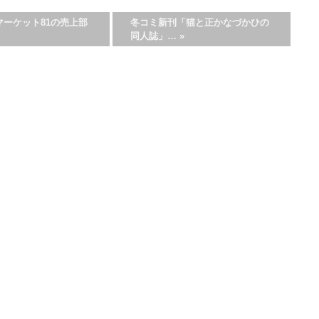
マーケット81の売上部
冬コミ新刊「猫と正かなづかひの
同人誌」…
»