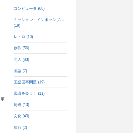
コンピュータ (68)
ミッション・インポッシブル
(19)
レトロ (10)
創作 (56)
同人 (83)
国語 (7)
国語国字問題 (19)
常識を疑え！ (11)
木更
房総 (13)
文化 (43)
旅行 (2)